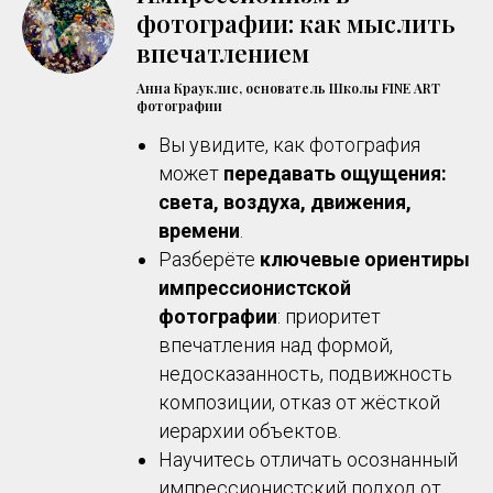
фотографии: как мыслить
впечатлением
Анна Крауклис, основатель Школы FINE ART
фотографии
Вы увидите, как фотография
может
передавать ощущения:
света, воздуха, движения,
времени
.
Разберёте
ключевые ориентиры
импрессионистской
фотографии
: приоритет
впечатления над формой,
недосказанность, подвижность
композиции, отказ от жёсткой
иерархии объектов.
Научитесь отличать осознанный
импрессионистский подход от