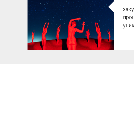
зак
про
уни