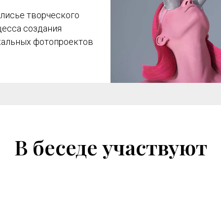
улисье творческого
цесса создания
кальных фотопроектов
В беседе участвуют