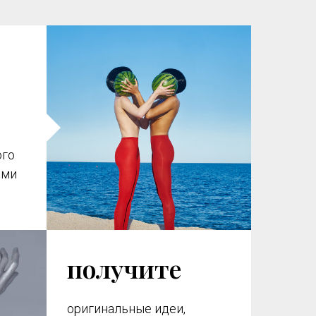
ого
ими
получите
оригинальные идеи,