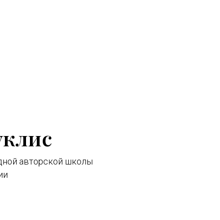
уклис
дной авторской школы
ии