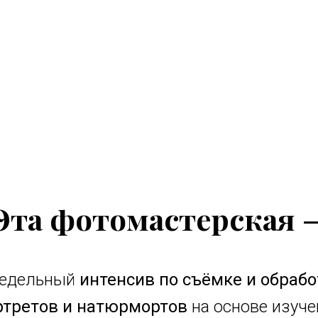
Эта фотомастерская
недельный
интенсив по съёмке и обрабо
ртретов и натюрмортов
на основе изуче