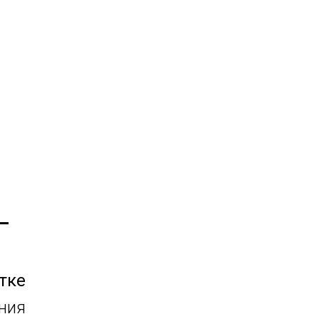
—
тке
ния