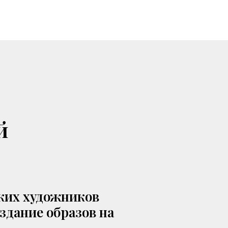
й
ских художников
оздание образов на